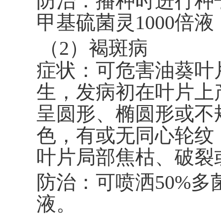
防治：播种时进行种子
甲基硫菌
灵1000倍
（2）褐斑病
症状：可危害油葵叶
生，发病初在叶片上
呈圆形、椭圆形或不
色，有或无同心轮纹
叶片局部焦枯、破裂
防治：可喷洒50%多菌
液。