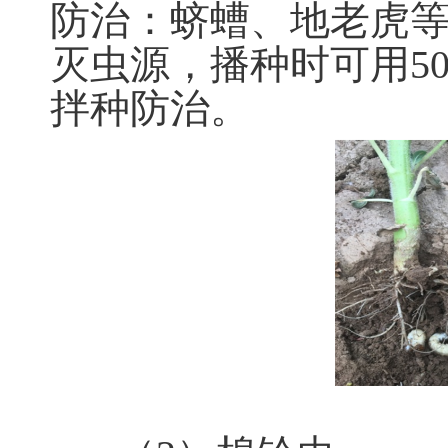
防治：蛴螬、地老虎
灭虫源，播种时可用5
拌种防治。