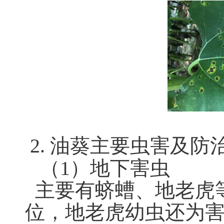
2. 油葵主要虫害及防
（1）地下害虫
主要有蛴螬、地老虎
位，地老虎幼虫还为